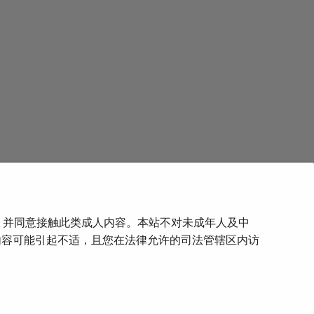
 并同意接触此类成人内容。本站不对未成年人及中
内容可能引起不适，且您在法律允许的司法管辖区内访
下一页
[附身]_“人”工智能【更新至第4章】