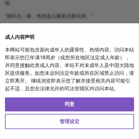
智。
“放松点，操，夹的这么紧差点射出来。”
随着男人一次剧烈的冲撞，大股的淫液喷撒在炙热的肉棒
上，花穴中的媚肉不断绞紧，甚至箍得深埋在其中的肉棒有
成人内容声明
些发疼。
本网站可能包含面向成年人的露骨性、色情内容。访问本站
女人的另一条腿也被抬起，就像是给小孩子把尿似的完全被
即表示您已年满18周岁（或您所在地区法定成人年龄），
架起来。托住她臀肉的手不断地抬起又落下，更强烈的冲击
并同意接触此类成人内容。本站不对未成年人及中国大陆地
让肉棒抽插的深度更深，每一次都能直接戳进薄弱的子宫
区提供服务。如您未达到法定年龄或所在区域禁止访问，请
里。
立即离开。 继续浏览即表示您了解并接受相关内容可能引
起不适，且您在法律允许的司法管辖区内访问本站。
“不要了，求求你，真的不要了，会死掉的。”
同意
塞住嘴巴的内裤不知道什么时候掉了出来，安尼莉尔哭喊着
哀求，让人怜爱的模样却让男人感觉更为振奋，冲击的速度
变得更快。
管理设定
剧烈的快感让女人的呻吟声变得断断续续，她的脑中一片空