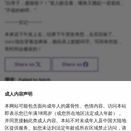
“白帝子，虞姬怨？！”老人默念着，嘴角又翘起一道弧线，
“不错的称呼。”
————后记————
本来说下午发上去，结果下午突发奇想，去买丝袜了。
⊙o⊙现在穿着连裤袜，躺在床上默默码字。写得有些急，
有时间会修改的！
Share on
Share on
成人内容声明
本网站可能包含面向成年人的露骨性、色情内容。访问本站
即表示您已年满18周岁（或您所在地区法定成人年龄），
并同意接触此类成人内容。本站不对未成年人及中国大陆地
区提供服务。如您未达到法定年龄或所在区域禁止访问，请