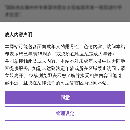
“国际杰出脑外科专家梁诗慧女士莅临我市第一医院进行学
术交流”。
汗，这竟然是头条，简直是赤裸裸的广告啊！
成人内容声明
0"
本网站可能包含面向成年人的露骨性、色情内容。访问本站
首页便是一年约二十七八的美女和一群着白大褂的肥头大肚
即表示您已年满18周岁（或您所在地区法定成人年龄），
男在医院大门前的合影，只见那美女身材丰满却不失高挑，
并同意接触此类成人内容。本站不对未成年人及中国大陆地
带着副金丝眼镜，面容清秀，透出点点知性美，上身着白色
区提供服务。如您未达到法定年龄或所在区域禁止访问，请
的蕾丝花边衬衣，鼓鼓的胸部，及膝的黑色窄裙，修长的双
立即离开。 继续浏览即表示您了解并接受相关内容可能引
手在身前拎着白色品牌包，修长腿上的薄透黑丝袜，黑色的
起不适，且您在法律允许的司法管辖区内访问本站。
高跟。
同意
W"-[ 这——是一个性感的尤物啊。我深深吸了一口奶，这
是专家吗！？好奇的我翻开报纸仔细浏览起来。
管理设定
梁诗慧，30岁，博士，毕业于瑞典皇家医学院，攻克多项
脑部手术难关，闻名国际医学界。。。。