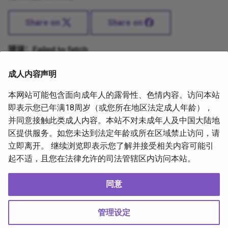
Share on
Share on
成人内容声明
本网站可能包含面向成年人的露骨性、色情内容。访问本站
即表示您已年满18周岁（或您所在地区法定成人年龄），
并同意接触此类成人内容。本站不对未成年人及中国大陆地
区提供服务。如您未达到法定年龄或所在区域禁止访问，请
立即离开。 继续浏览即表示您了解并接受相关内容可能引
下一页
起不适，且您在法律允许的司法管辖区内访问本站。
[附身]_《碟中谍征文》核战风云（2）
同意
多元性别成人图书馆 2024
Made with
Material for MkDocs
管理设定