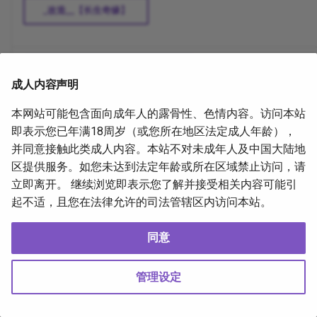
_改造__【长生奇缘】
_改造__【诸天黑牙商】（1-10）
成人内容声明
本网站可能包含面向成年人的露骨性、色情内容。访问本站
_改造__【诸天黑牙商】（1）
即表示您已年满18周岁（或您所在地区法定成人年龄），
并同意接触此类成人内容。本站不对未成年人及中国大陆地
区提供服务。如您未达到法定年龄或所在区域禁止访问，请
立即离开。 继续浏览即表示您了解并接受相关内容可能引
_改造__【诸天黑牙商】（10）
起不适，且您在法律允许的司法管辖区内访问本站。
同意
_改造__【诸天黑牙商】（2）
管理设定
_改造__【诸天黑牙商】（3）