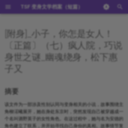
TSF 变身文学档案（短篇）
键
入
[附身]_小子，你怎是女人！
摘要
以
〔正篇〕（七）疯人院，巧说
开
其他信息 [Processed Page
身世之谜_幽魂绕身，松下惠
Metadata]
始
子又
搜
正文
索
摘要
该文件为一部涉及性别认同与变身相关的小说，故事围绕主
角柳渃曦展开，她在身处东京时，突然发现自己被穿越成一
个名叫酒野英子的女性角色。在这过程中，她与名为安德的
角色建立了联系，并开始寻找自己身份的真相。故事情节复