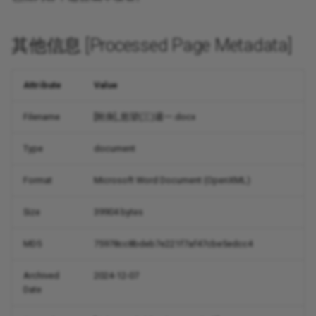
其他信息 [Processed Page Metadata]
Attribute
Value
Filename
[附身]_慾望(三)週一.docx
Type
document
Format
Microsoft Word Document (OpenXML)
Size
39904 bytes
MD5
75978cc8bdeb7e221f7af47cbe5edcc4
Archived
2024-12-07
Date