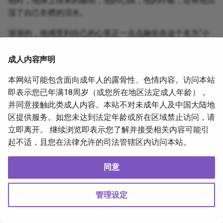
他时，他身上传来的颤动，他的心跳，他的呼吸，还有他沾
湿了自己衣襟的泪水。
渐渐的，他感受到自己的心里正一点点融化在这个名为“小
林由纪”的身份里，随着他的思维逐渐向由纪的思维趋近以
后，她便以由纪的视角看向了仲元敏的过去。
成人内容声明
基本和由纪一样，那个仲元敏的过去也是平平无奇，一样的
本网站可能包含面向成年人的露骨性、色情内容。访问本站
出生与成长，一样的大学生活，一样的，在无数回忆片段中
即表示您已年满18周岁（或您所在地区法定成人年龄），
出现的那由纪的脸庞，她的身影，她抱着自己时的体温，她
并同意接触此类成人内容。本站不对未成年人及中国大陆地
的心跳，她的呼吸。在她的帮助下，他走出了阴霾，回到了
区提供服务。如您未达到法定年龄或所在区域禁止访问，请
自己的事业上。
立即离开。 继续浏览即表示您了解并接受相关内容可能引
起不适，且您在法律允许的司法管辖区内访问本站。
不论是谈吐，还是作息，他都与正常人无异，保持着一个乐
观的态度，积极的面对着每一天——至少他成功地让别人认
同意
为他是这样的。
每一天，当他面对同事的时候，都会用尽心思挤出自己认为
管理设定
是最‘自然’但笑容，想方设法同他们打招呼，聊生活，聊工
作，但当自己看到他们的笑容时，又总会怀疑这份微笑背后