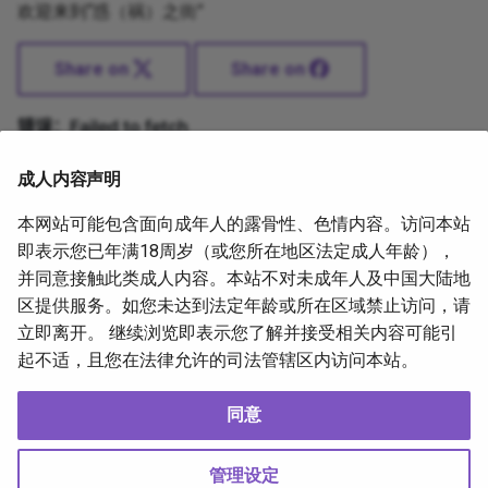
欢迎来到“惑（祸）之街”
Share on
Share on
成人内容声明
本网站可能包含面向成年人的露骨性、色情内容。访问本站
即表示您已年满18周岁（或您所在地区法定成人年龄），
并同意接触此类成人内容。本站不对未成年人及中国大陆地
区提供服务。如您未达到法定年龄或所在区域禁止访问，请
立即离开。 继续浏览即表示您了解并接受相关内容可能引
下一页
起不适，且您在法律允许的司法管辖区内访问本站。
[附身]_惡搞童話系列之Ⅰ---白雪系列BOOK-ONE
同意
多元性别成人图书馆 2024
Made with
Material for MkDocs
管理设定