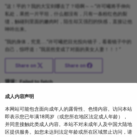
“这！平的？我的大宝剑哪去了？唔啊～～”许可曦将手伸向
私处，果然一片平坦，什么都没有，只有一条粉红色的裂
缝，触碰到里面的嫩肉时，陌生却又强烈的快感，直接让他
呻吟出来。
“我的身体，究竟……”许可曦把目光投向镜子，看着镜子中的
自己，惊呼道：“我居然变成了对面的美女人妻！！！”
Share on
Share on
成人内容声明
本网站可能包含面向成年人的露骨性、色情内容。访问本站
即表示您已年满18周岁（或您所在地区法定成人年龄），
并同意接触此类成人内容。本站不对未成年人及中国大陆地
区提供服务。如您未达到法定年龄或所在区域禁止访问，请