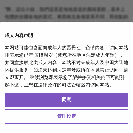
“啊，這位小姐，我們這里是地地道道的風味菜館，基本上
包攬的全國各地的菜式，東西南北各個菜系不同，而你點的
几道都屬于北方菜系，都是以濃香咸辣為住。”服務員很客
气的說。
成人内容声明
“北方，俺們就是北方人，你這樣的菜根本就難吃得要死。”
本网站可能包含面向成年人的露骨性、色情内容。访问本站
啊興很不高興的說。
即表示您已年满18周岁（或您所在地区法定成人年龄），
并同意接触此类成人内容。本站不对未成年人及中国大陆地
此時服務員用很奇怪的眼光看著這個自稱來自東北的嬌小女
区提供服务。如您未达到法定年龄或所在区域禁止访问，请
子。
立即离开。 继续浏览即表示您了解并接受相关内容可能引
突然我發覺一個非常重要的問題，于是我馬上叫住：“好
起不适，且您在法律允许的司法管辖区内访问本站。
了，我知道原因了，不好意思服務員先生，你把這几盤沒吃
的菜換一下。”
同意
接著我又點了几道比較清淡的南方菜系，有蝦餃，桂花魚和
管理设定
清蒸牛肉。
這時候啊興又發話了：“怎么了，那么難吃的菜你不試一試