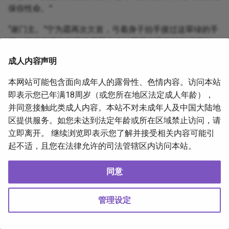
保你性命。”
“谢门主。”宁为霜再次欠首，弓着身子抬手接过这翠绿的手
镯，并将其带在自己的雪臂之上，再用自己的袖袍将其掩
住。
成人内容声明
“嗯，去吧，莫耽搁了时辰。” `(
本网站可能包含面向成年人的露骨性、色情内容。访问本站
即表示您已年满18周岁（或您所在地区法定成人年龄），
“是。”宁为霜微低着头，慢慢的倒着走到大殿门口，又一次
并同意接触此类成人内容。本站不对未成年人及中国大陆地
行了个礼，才是转过身来，走了出去。
区提供服务。如您未达到法定年龄或所在区域禁止访问，请
殿外，已是有着诸多弟子赶来，等待着宁为霜出殿。在男多
立即离开。 继续浏览即表示您了解并接受相关内容可能引
女少的固心门，尤其是如此美丽的圣女即将走出山门历练，
起不适，且您在法律允许的司法管辖区内访问本站。
大家不为别的，都只是为了最后看一眼多少次出现在自己梦
里的情人。
同意
隔着老远，宁为霜便是察觉到了那群如狼似虎的亢奋气息。
管理设定
宁为霜美眸微微一凝，对于这种情形，她也是颇为恼怒。也
不知道从何时起，那些原先因为自己身份而对自己极为恭敬
的弟子们，突然就开始如此厌烦了，她只要走到哪，那些明