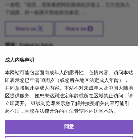
一发吧。”说完，淫笑着把阿欣推倒在沙发上，兰兰也加入
了战团，好一副美不胜收的活春宫。;
Share on
Share on
成人内容声明
本网站可能包含面向成年人的露骨性、色情内容。访问本站
即表示您已年满18周岁（或您所在地区法定成人年龄），
并同意接触此类成人内容。本站不对未成年人及中国大陆地
区提供服务。如您未达到法定年龄或所在区域禁止访问，请
立即离开。 继续浏览即表示您了解并接受相关内容可能引
下一页
起不适，且您在法律允许的司法管辖区内访问本站。
[附身]_木漏れ日
同意
多元性别成人图书馆 2024