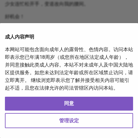
少女连忙松开手，变道改向我的腰间。
好机会！
_
成人内容声明
我将自己涂着粉色指甲油的白皙玉手伸向少女的腰肢猛力戳
揉了起来，也就是所谓的挠痒啦。
本网站可能包含面向成年人的露骨性、色情内容。访问本站
即表示您已年满18周岁（或您所在地区法定成人年龄），
“呼、哈哈！妈妈你做什么啊！”
并同意接触此类成人内容。本站不对未成年人及中国大陆地
区提供服务。如您未达到法定年龄或所在区域禁止访问，请
少女不断娇笑着，嬉戏般的想要推开我的手。
立即离开。 继续浏览即表示您了解并接受相关内容可能引
看来还没有意识到事件的严重性呢！
起不适，且您在法律允许的司法管辖区内访问本站。
“作为女儿，对妈妈这样说话可是不行的哦！”
同意
我嘴角邪恶的上扬，以房东清丽婉转的女声教训着少女。
管理设定
我用脚背勾住少女的脚踝，同时用左手按住少女的肩膀发
力，两管齐下，轻易的把她压倒在地，跨坐在少女的腰间。