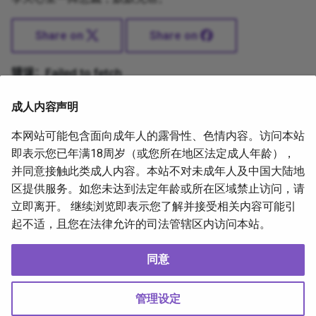
Share on
Share on
成人内容声明
本网站可能包含面向成年人的露骨性、色情内容。访问本站
即表示您已年满18周岁（或您所在地区法定成人年龄），
并同意接触此类成人内容。本站不对未成年人及中国大陆地
区提供服务。如您未达到法定年龄或所在区域禁止访问，请
立即离开。 继续浏览即表示您了解并接受相关内容可能引
下一页
起不适，且您在法律允许的司法管辖区内访问本站。
[附身]_蓝晶9
同意
多元性别成人图书馆 2024
Made with
Material for MkDocs
管理设定