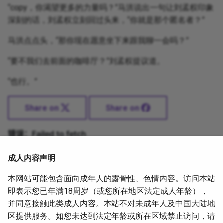
“copy，你渴望更多的力量吗？”马洪说出一句让刘孟权印象
深刻的话，刘孟权立刻回过头来，“你就是那个匿名者？”
马洪点点头，“那你现在愿意坐下来跟我聊一会吗？”
“要不我们去前面的咖啡厅？”刘孟权提议道。
“也行。”
Share on
Share on
成人内容声明
本网站可能包含面向成年人的露骨性、色情内容。访问本站
即表示您已年满18周岁（或您所在地区法定成人年龄），
并同意接触此类成人内容。本站不对未成年人及中国大陆地
区提供服务。如您未达到法定年龄或所在区域禁止访问，请