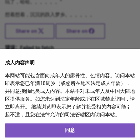
玩了，哈哈。。。。。。”
想着想着，沉沉的跌入梦乡。。。。。。
Share on
Share on
成人内容声明
本网站可能包含面向成年人的露骨性、色情内容。访问本站
即表示您已年满18周岁（或您所在地区法定成人年龄），
并同意接触此类成人内容。本站不对未成年人及中国大陆地
区提供服务。如您未达到法定年龄或所在区域禁止访问，请
立即离开。 继续浏览即表示您了解并接受相关内容可能引
下一页
起不适，且您在法律允许的司法管辖区内访问本站。
[附身]_邪教降临（三）（四）（五）（六）（七）【1w3】
同意
多元性别成人图书馆 2024