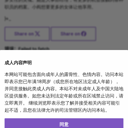
职员的档案。小阎想要更多的女体让他享用。
}+_
Share on
Share on
成人内容声明
本网站可能包含面向成年人的露骨性、色情内容。访问本站
即表示您已年满18周岁（或您所在地区法定成人年龄），
并同意接触此类成人内容。本站不对未成年人及中国大陆地
区提供服务。如您未达到法定年龄或所在区域禁止访问，请
立即离开。 继续浏览即表示您了解并接受相关内容可能引
下一页
起不适，且您在法律允许的司法管辖区内访问本站。
[附身]_姐姐的奇妙药剂
同意