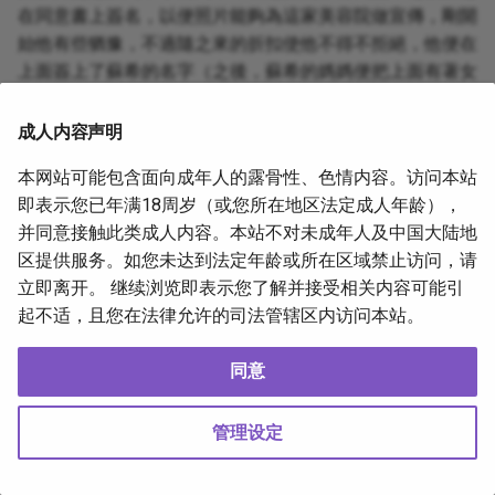
在同意書上簽名，以便照片能夠為這家美容院做宣傳，剛開
始他有些猶豫，不過隨之來的折扣使他不得不拒絕，他便在
上面簽上了蘇希的名字（之後，蘇希的媽媽便把上面有著女
兒照片的雜誌夾到咖啡桌下，作為永久的紀念）
成人内容声明
傑米離開沙龍之後，帶著些許優越感，他很高興他女朋友的
現在的樣貌，不過也對現在在她的身體裡感到困惑，但他還
本网站可能包含面向成年人的露骨性、色情内容。访问本站
是很高興有一個這麼漂亮的女朋友，即是現在他在她的身體
即表示您已年满18周岁（或您所在地区法定成人年龄），
裡。
并同意接触此类成人内容。本站不对未成年人及中国大陆地
区提供服务。如您未达到法定年龄或所在区域禁止访问，请
當傑米穿過停車場時，一輛車上的兩位少年對他吹著口哨，
立即离开。 继续浏览即表示您了解并接受相关内容可能引
剛開始，他沒有意識到他們其實就在注意著他，之後他們停
起不适，且您在法律允许的司法管辖区内访问本站。
下車對他喊道。 H6_
同意
＂妳好漂亮喔，我覺得我愛上妳了＂
＂一群蠢蛋＂傑米心中暗自想著，之前他跟他的朋友也會這
管理设定
樣做，他對之前的行為感到羞愧也不理會他們的搭理，因為
指甲的關係他花了比較長的時間才打開了車門。