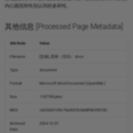
内心困惑和性别认同的多样性。
其他信息 [Processed Page Metadata]
Attribute
Value
Filename
[交换]_星棋（完结）.docx
Type
document
Format
Microsoft Word Document (OpenXML)
Size
110778 bytes
MD5
c625d261d9c70a9201b5668f0b3907d0
Archived
2024-12-07
Date