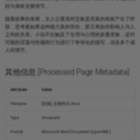
转与身体交换情节。
随着故事的发展，主人公逐渐对交换是否真的有效产生了怀
疑，思考着如果这种能力真的存在，那又将如何影响人与人
之间的关系。小说不仅触及了生理与心理的多重变换，还对
可能的淫荡与性骚扰行为进行了夸张化的描写，涉及多个成
人向情节。
其他信息 [Processed Page Metadata]
Attribute
Value
Filename
[交换]_交換程式.docx
Type
document
Format
Microsoft Word Document (OpenXML)