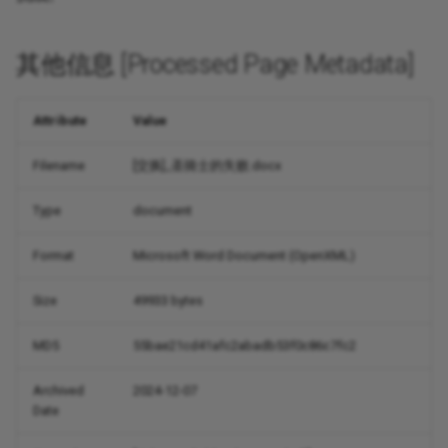
其他信息 [Processed Page Metadata]
Attribute
Value
Filename
[交换]_圣骑士的失败.docx
Type
document
Format
Microsoft Word Document (OpenXML)
Size
49933 bytes
MD5
55bae21cd41afc2abadb53f0c86c7fc2
Archived
2024-12-07
Date