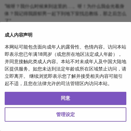
“唉呀？我什么时候来到这里的……。呀！为什么我会光着身
体？我记得我跟郁男一起下到地下室找总教练，那之后怎么
了”
聪子怎么想也想不起那有如断线般的记忆。
成人内容声明
“恩，由梨子的身体终于成为我囊中之物了。每天持续地把
本网站可能包含面向成年人的露骨性、色情内容。访问本站
传单放到由梨子的公寓果然是正确的。我现在是以前班上的
即表示您已年满18周岁（或您所在地区法定成人年龄），
偶像神田川由梨子。这次我就以由梨子的身体……嘿嘿嘿，
并同意接触此类成人内容。本站不对未成年人及中国大陆地
好好报复那家伙”
区提供服务。如您未达到法定年龄或所在区域禁止访问，请
立即离开。 继续浏览即表示您了解并接受相关内容可能引
由梨子穿着黄色的比基尼站在镜子前插着腰摆着pose，一
起不适，且您在法律允许的司法管辖区内访问本站。
边坏笑起来。完全想像不到刚才的她能摆出如此下流的笑
容。由梨子拖下比基尼，光着身体持续坏笑着，从柜子中放
同意
置着得由梨子的衣服中拿出内裤。
“嘿嘿嘿，这就是由梨子新鲜的内裤阿。唉呀呀，由梨子内
管理设定
裤的感觉是如此的美妙阿。完美地与我的下体贴合着，真是
不得了阿”