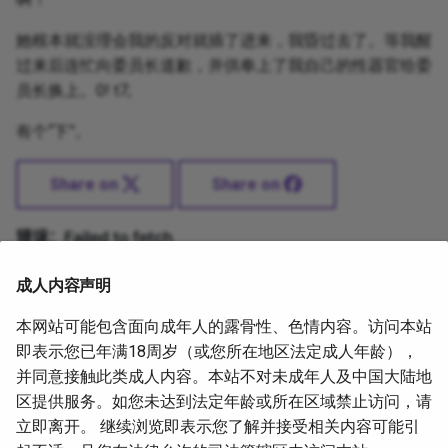
她根本就没理会我的反对就插了进来，我昏过去了。等我醒
过来后连忙向委员长道歉，并供奉上了我自己的性器官给委
员长换上。0! t7;
有个“下”。
Share on
Share on
成人内容声明
本网站可能包含面向成年人的露骨性、色情内容。访问本站
即表示您已年满18周岁（或您所在地区法定成人年龄），
并同意接触此类成人内容。本站不对未成年人及中国大陆地
区提供服务。如您未达到法定年龄或所在区域禁止访问，请
立即离开。 继续浏览即表示您了解并接受相关内容可能引
下一页