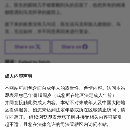
上。医生的眼睛几乎都要翻到头的后面了，他把所有的精液
都喷洒到马克怀孕的腹部上。
接下来的检查没有几句话，医生说马克和胎儿都很好。马
克，无论如何，并不同意再回来进行复诊。
Share on
Share on
成人内容声明
本网站可能包含面向成年人的露骨性、色情内容。访问本站
即表示您已年满18周岁（或您所在地区法定成人年龄），
并同意接触此类成人内容。本站不对未成年人及中国大陆地
区提供服务。如您未达到法定年龄或所在区域禁止访问，请
立即离开。 继续浏览即表示您了解并接受相关内容可能引
下一页
起不适，且您在法律允许的司法管辖区内访问本站。
[交换]_The_Switch_4