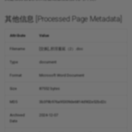
其他信息 [Processed Page Metadata]
Attribute
Value
Filename
[交换]_邪淫蔓延（2）.doc
Type
document
Format
Microsoft Word Document
Size
87552 bytes
MD5
3b3f9b976a95309de6814d902e52bd2c
Archived
2024-12-07
Date