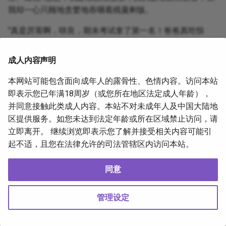
我却一心只顾地贪婪地吞咽着残羹剩饭。
"真是厉害啊，咲良，期末考试拿了第一名！爸爸真吃惊
呢。"
成人内容声明
"是啊，真的呢。连做饭和洗衣服都会了，我都吃惊了！"
本网站可能包含面向成年人的露骨性、色情内容。访问本站
第四个月。从海外回国的父母与他们心爱的女儿一起围坐在
即表示您已年满18周岁（或您所在地区法定成人年龄），
晚餐桌前团聚。但是这个女儿是一个"伪装的女儿"。
并同意接触此类成人内容。本站不对未成年人及中国大陆地
(该死该死该死该死该死该死‥！)
区提供服务。如您未达到法定年龄或所在区域禁止访问，请
立即离开。 继续浏览即表示您了解并接受相关内容可能引
作为真正的女儿，我悄悄地从厨房下面窥视着他们三人的样
起不适，且您在法律允许的司法管辖区内访问本站。
子。我绝不允许自己加入那个圈子。
同意
"呵呵，当然啦。因为我是爸爸和妈妈的女儿嘛！"
; `
管理设定
扮演小池咲良的蟑螂，像是在向那个肯定在某个地方观察着
的真正的女儿炫耀一样巴结奉承。夫妻俩听到这话后脸上的