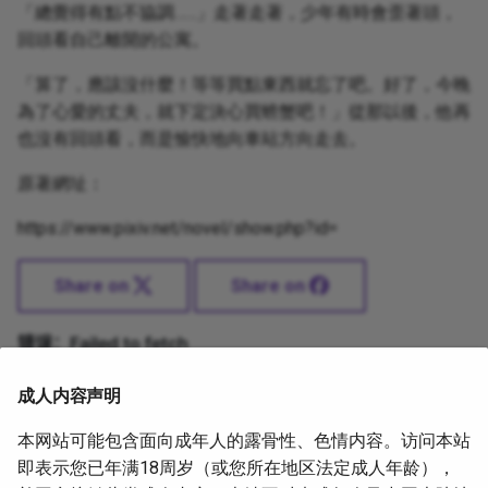
「總覺得有點不協調……」走著走著，少年有時會歪著頭，
回頭看自己離開的公寓。
「算了，應該沒什麼！等等買點東西就忘了吧。好了，今晚
為了心愛的丈夫，就下定決心買螃蟹吧！」從那以後，他再
也沒有回頭看，而是愉快地向車站方向走去。
原著網址：
https://www.pixiv.net/novel/show.php?id=
Share on
Share on
成人内容声明
本网站可能包含面向成年人的露骨性、色情内容。访问本站
即表示您已年满18周岁（或您所在地区法定成人年龄），