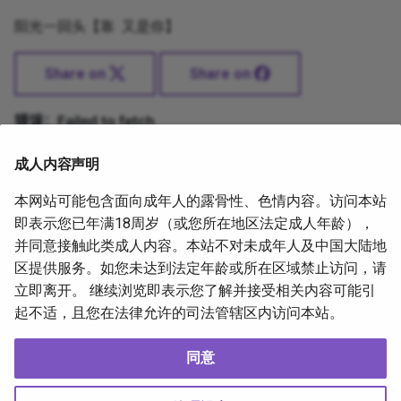
阳光一回头【靠 又是你】
Share on
Share on
成人内容声明
本网站可能包含面向成年人的露骨性、色情内容。访问本站
即表示您已年满18周岁（或您所在地区法定成人年龄），
并同意接触此类成人内容。本站不对未成年人及中国大陆地
区提供服务。如您未达到法定年龄或所在区域禁止访问，请
立即离开。 继续浏览即表示您了解并接受相关内容可能引
下一页
起不适，且您在法律允许的司法管辖区内访问本站。
[改造]_鹰枭乱第二部（六诱）
同意
rule(part_2)
多元性别成人图书馆 2024
Made with
Material for MkDocs