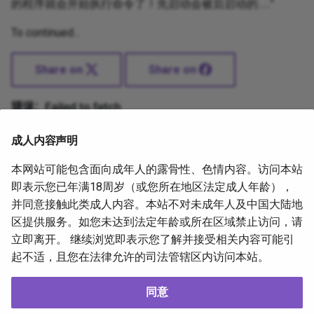
的程序就会开始执行命令了！先启动会被后启动的......”
To continued...
Share on
Share on
成人内容声明
本网站可能包含面向成年人的露骨性、色情内容。访问本站
即表示您已年满18周岁（或您所在地区法定成人年龄），
并同意接触此类成人内容。本站不对未成年人及中国大陆地
区提供服务。如您未达到法定年龄或所在区域禁止访问，请
立即离开。 继续浏览即表示您了解并接受相关内容可能引
下一页
起不适，且您在法律允许的司法管辖区内访问本站。
[改造]_终于_Finally_by_Niki
同意
多元性别成人图书馆 2024