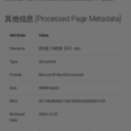
其他信息 [Processed Page Metadata]
Attribute
Value
Filename
[其他]_TG联盟【IV】.doc
Type
document
Format
Microsoft Word Document
Size
68096 bytes
MD5
32116b0b692110a7052b260d02eb7c3f
Archived
2024-12-07
Date