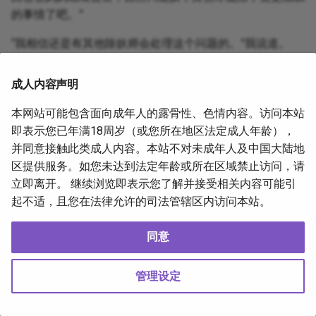
的事情了吧。”
“我相信还是有其他除妖师会处理这个问题的。”我说道。
“的确是会处理。”她说道，“但那是在利益面前，例如某个金
成人内容声明
主抛出了几百万的嫩枝的情况下。而且你忘记了一点啊......
这种程度妖物是无法接近我们除妖师的，不过要是再吞噬几
本网站可能包含面向成年人的露骨性、色情内容。访问本站
个人的话就是另外一回事情，但话说回来，那就是几百年后
即表示您已年满18周岁（或您所在地区法定成人年龄），
的事情了。所以我想没有多少除妖师会愿意去的。”
并同意接触此类成人内容。本站不对未成年人及中国大陆地
区提供服务。如您未达到法定年龄或所在区域禁止访问，请
“我会去试试看的。”我说道。
立即离开。 继续浏览即表示您了解并接受相关内容可能引
“所以果然呐.......那么多年你还是没有什么变化。”
起不适，且您在法律允许的司法管辖区内访问本站。
“那么多年？”
同意
“和你以前一样，林风。”
管理设定
十六