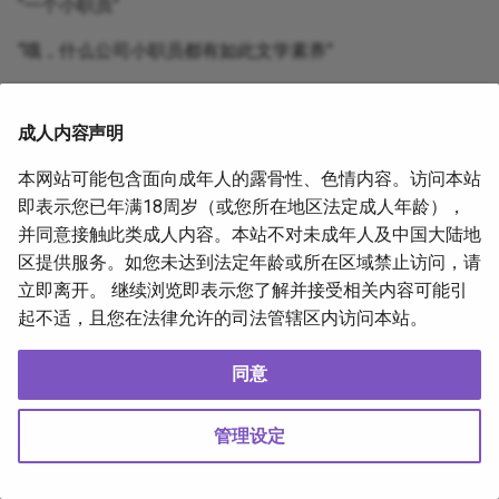
“一个小职员”
“哦，什么公司小职员都有如此文学素养”
“不值一提，柳小姐那你呢”
成人内容声明
“正好有桩生意要谈，父亲让我出来见见世面”
本网站可能包含面向成年人的露骨性、色情内容。访问本站
“我猜是做玉石生意吧”
即表示您已年满18周岁（或您所在地区法定成人年龄），
“何以见得”
并同意接触此类成人内容。本站不对未成年人及中国大陆地
区提供服务。如您未达到法定年龄或所在区域禁止访问，请
“气味”萧雨柔突然凑到柳心月颈边清闻，微微热气引得柳心
立即离开。 继续浏览即表示您了解并接受相关内容可能引
月有点燥热。四周人群里，不少人看着这两人动作，狂饮好
起不适，且您在法律允许的司法管辖区内访问本站。
几口酒水。一个身材狂野，一个气质姣好，但没人敢上前，
不可忽视柳心月身边四个壮汉。
同意
......
管理设定
“小姐，该走了，明天还有场谈判”一位保卫对柳心月低语。