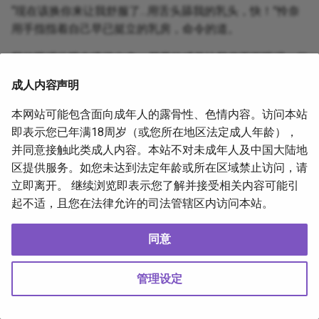
“现在该换你来让我舒服了…用舌头舔我的乳头，快！”怜奈
用手指指着自己早已挺立的乳房，命令的道。
我的眼泪从眼中流了出来，屈辱的感觉让我停不下眼泪，但
身体的快感却让我感到十分矛盾。
成人内容声明
“你不这么做的话，今晚你就做好准备被我折磨到明天一整
本网站可能包含面向成年人的露骨性、色情内容。访问本站
天都趴在床上吧！”怜奈躺在了我的身边，右手搓揉着我的
即表示您已年满18周岁（或您所在地区法定成人年龄），
小乳头。' d){ [)
并同意接触此类成人内容。本站不对未成年人及中国大陆地
区提供服务。如您未达到法定年龄或所在区域禁止访问，请
“不…不要！”怜奈的手又不安分了，我真的很怕她那么做。
立即离开。 继续浏览即表示您了解并接受相关内容可能引
怜奈这时将手停了下来，用着一种你懂的的表情看着我。
起不适，且您在法律允许的司法管辖区内访问本站。
我颤巍巍的翻起身来，看着已经闭上了眼睛躺在床上的怜
同意
奈，无奈又害怕的伸出了小舌，轻轻的舔着怜奈有点发黑的
乳头。
管理设定
“嗯…就这样！舌头用点力，手别闲着，帮我抠一下，好
痒！”怜奈高声道，全然不顾附近会不会有人。