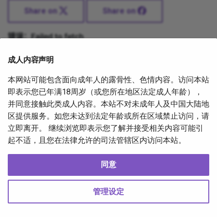
Share on
Share on
成人内容声明
本网站可能包含面向成年人的露骨性、色情内容。访问本站
即表示您已年满18周岁（或您所在地区法定成人年龄），
并同意接触此类成人内容。本站不对未成年人及中国大陆地
区提供服务。如您未达到法定年龄或所在区域禁止访问，请
立即离开。 继续浏览即表示您了解并接受相关内容可能引
下一页
起不适，且您在法律允许的司法管辖区内访问本站。
[其他]_岳父跟老婆融合的美好紀錄(上)
同意
多元性别成人图书馆 2024
Made with
Material for MkDocs
管理设定