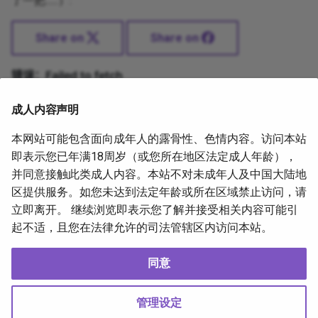
了一把......）:
Share on
Share on
成人内容声明
本网站可能包含面向成年人的露骨性、色情内容。访问本站
即表示您已年满18周岁（或您所在地区法定成人年龄），
并同意接触此类成人内容。本站不对未成年人及中国大陆地
区提供服务。如您未达到法定年龄或所在区域禁止访问，请
立即离开。 继续浏览即表示您了解并接受相关内容可能引
下一页
起不适，且您在法律允许的司法管辖区内访问本站。
[其他]_钥匙（7～8）
同意
多元性别成人图书馆 2024
Made with
Material for MkDocs
管理设定