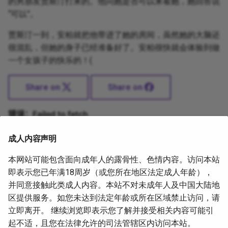
的男朋友贾斯汀打来的。他问她是否可以来看她，她回答说
“可以”。
贾斯汀一到，安柏就把他带进了她的房间，虽然她的大脑还
很混乱，但她的身子已经准备好了。安柏很快就会体验到做
一个女孩子的快乐的！(
Share on
Share on
成人内容声明
本网站可能包含面向成年人的露骨性、色情内容。访问本站
即表示您已年满18周岁（或您所在地区法定成人年龄），
并同意接触此类成人内容。本站不对未成年人及中国大陆地
区提供服务。如您未达到法定年龄或所在区域禁止访问，请
立即离开。 继续浏览即表示您了解并接受相关内容可能引
下一页
起不适，且您在法律允许的司法管辖区内访问本站。