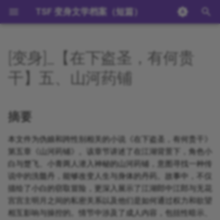
TSF 变身文学档案（短篇）
键
入
[变身]_【在下盗圣，有何贵
摘要
以
干】五、山河药铺
开
其他信息 [Processed Page
Metadata]
始
摘要
搜
正文
索
本文件为伪娘和跨性别相关的小说《在下盗圣，有何贵干》
第五章《山河药铺》。该章节讲述了在江湖背景下，角色小
白与楚飞、小青两人潜入神秘的山河药铺，意图寻找一种传
说中的洗髓丹，能够改变人生与身体的丹药。故事中，不仅
描绘了小白的窃取冒险，更深入展示了江湖郎中江郎与无花
宫宫主明月之间的私密关系以及他们是如何通过权力和欲望
相互影响与操控的。情节中涉及了成人内容，包括性暗示、