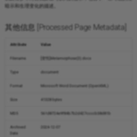
暗示和生理变化的描述。
其他信息 [Processed Page Metadata]
Attribute
Value
Filename
[变性]
Metamorphose
(3).docx
Type
document
Format
Microsoft Word Document (OpenXML)
Size
41328 bytes
MD5
561d8724e9f84b7b2d427ccccb38d81b
Archived
2024-12-07
Date