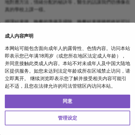
地對應方法，情緒分配的秘訣等，醫生的話讓我們彷彿像在
真的學校上課一樣。
授課結束後，晚餐的準備及掃除。晚餐結束後雖然終於可以
自由了，但洗衣或洗澡，預習複習之類的也是只能在這個時
成人内容声明
候。洗澡的時候，最初美咲醫生跟著，舞除外頭髮還沒伸長
的我們，從頭上的毛巾的捲法，浴巾的使用方法，捲到胸部
本网站可能包含面向成年人的露骨性、色情内容。访问本站
的方法，洗髮精，潤濕，乳液，化妝水等的使用方法全部教
即表示您已年满18周岁（或您所在地区法定成人年龄），
我們。教過一次後第２次開始做錯了話，裸體的我們的背部
并同意接触此类成人内容。本站不对未成年人及中国大陆地
就會有趴地留下手印。 |
区提供服务。如您未达到法定年龄或所在区域禁止访问，请
立即离开。 继续浏览即表示您了解并接受相关内容可能引
沒多久，已經不要了，開始想趕快脫下的裙子和束褲終於能
起不适，且您在法律允许的司法管辖区内访问本站。
脫下是在洗完澡後。換上可愛的睡衣，回到房間想著總算能
輕鬆一下時太大意了。代替穿裙子，有強力黏膠的繃帶般的
同意
東西使兩膝不得不闔緊直到明天早上。男生的腳癖徹底的矯
正。這個那個之後真的自由時，約只剩一個小時而已。
管理设定
9'
「受不了了啦，好想回去」 {